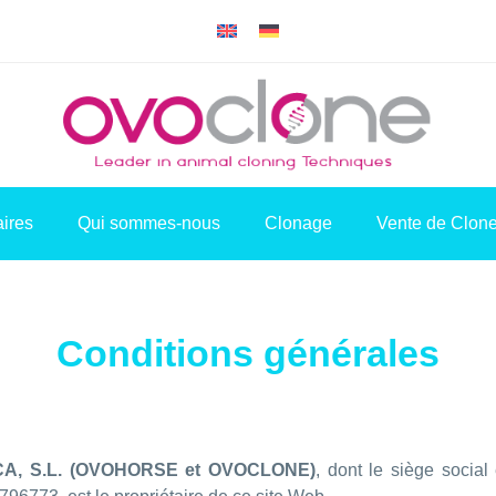
aires
Qui sommes-nous
Clonage
Vente de Clon
Conditions générales
A, S.L. (OVOHORSE et OVOCLONE)
, dont le siège soc