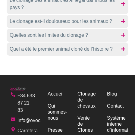
Le clonage des animaux est-il légal dans tous les
pays ?
Le clonage est-il douloureux pour les animaux ?
Quelles sont les limites du clonage ?
Quel a été le premier animal cloné de l’histoire ?
Accueil
Clonage
Blog
+34 633
de
87 21
Qui
chevaux
Contact
83
sommes-
nous
Vente
Système
info@ovoclone.com
de
interne
Presse
Clones
d’information
Carretera