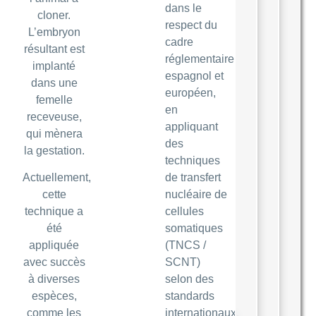
dans le
cloner.
respect du
L’embryon
cadre
résultant est
réglementaire
implanté
espagnol et
dans une
européen,
femelle
en
receveuse,
appliquant
qui mènera
des
la gestation.
techniques
Actuellement,
de transfert
cette
nucléaire de
technique a
cellules
été
somatiques
appliquée
(TNCS /
avec succès
SCNT)
à diverses
selon des
espèces,
standards
comme les
internationaux.