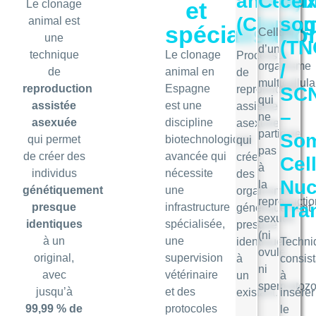
animau
Cell)
cel
et
Le clonage
(Cloning
som
animal est
spécialisatio
Cellule
une
(T
d’un
technique
Le clonage
Processus
organisme
/
de
animal en
de
multicellula
reproduction
Espagne
reproduction
SC
qui
assistée
est une
assistée
–
ne
asexuée
discipline
asexuée
participe
Som
qui permet
biotechnologique
qui
pas
de créer des
avancée qui
crée
Cel
à
individus
nécessite
des
Nuc
la
génétiquement
une
organismes
reproductio
Tra
presque
infrastructure
génétiquement
sexuée
identiques
spécialisée,
presque
(ni
à un
une
identiques
Techni
ovule
original,
supervision
à
consist
ni
avec
vétérinaire
un
à
spermatozo
jusqu’à
et des
existant.
insérer
99,99 % de
protocoles
le