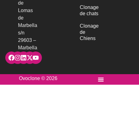
de
Clonage
Lomas
de chats
de
Marbella
Clonage
de
s/n
Chiens
29603 –
Marbella
Ovoclone © 2026
Mentions légales et confidentialité
Traitement et transmission de CV
Travaille chez Ovoclone