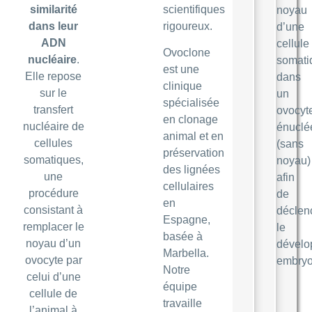
similarité
scientifiques
noyau
dans leur
rigoureux.
d’une
ADN
cellule
Ovoclone
nucléaire
.
somati
est une
Elle repose
dans
clinique
sur le
un
spécialisée
transfert
ovocyt
en clonage
nucléaire de
énuclé
animal et en
cellules
(sans
préservation
somatiques
,
noyau)
des lignées
une
afin
cellulaires
procédure
de
en
consistant à
déclen
Espagne,
remplacer le
le
basée à
noyau d’un
dével
Marbella.
ovocyte par
embryo
Notre
celui d’une
équipe
cellule de
travaille
l’animal à