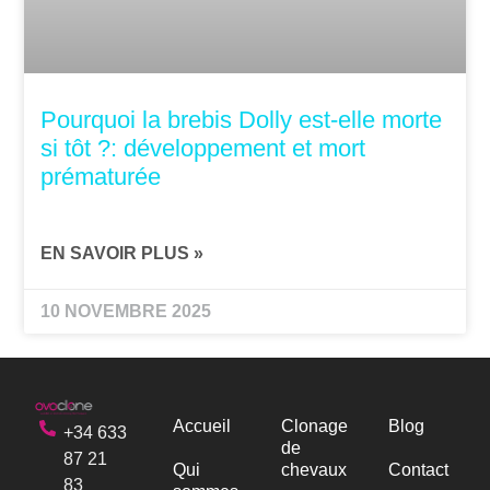
Pourquoi la brebis Dolly est-elle morte
si tôt ?: développement et mort
prématurée
EN SAVOIR PLUS »
10 NOVEMBRE 2025
Accueil
Clonage
Blog
+34 633
de
87 21
Qui
chevaux
Contact
83