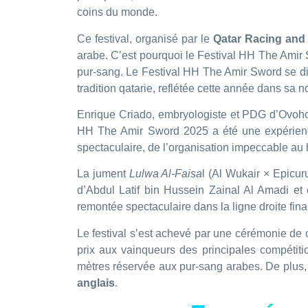
coins du monde.
Ce festival, organisé par le
Qatar Racing and
arabe. C’est pourquoi le Festival HH The Amir
pur-sang. Le Festival HH The Amir Sword se di
tradition qatarie, reflétée cette année dans sa no
Enrique Criado, embryologiste et PDG d’Ovohorse
HH The Amir Sword 2025 a été une expérience e
spectaculaire, de l’organisation impeccable au 
La jument
Lulwa Al-Faisa
l (Al Wukair × Epicu
d’Abdul Latif bin Hussein Zainal Al Amadi et 
remontée spectaculaire dans la ligne droite fina
Le festival s’est achevé par une cérémonie de
prix aux vainqueurs des principales compétit
mètres réservée aux pur-sang arabes. De plus,
anglais
.