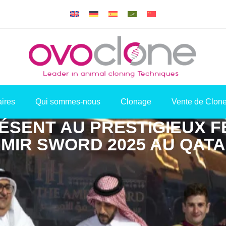
aires
Qui sommes-nous
Clonage
Vente de Clon
SENT AU PRESTIGIEUX F
MIR SWORD 2025 AU QAT