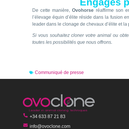
Engagés po
De cette manière,
Ovohorse
réaffirme son e
l’élevage équin d’élite réside dans la fusion e
leader dans le clonage de chevaux d’élite et la 
Si vous souhaitez cloner votre animal ou obte
toutes les possibilités que nous offrons.
Communiqué de presse
+34 633 87 21 83
info@ovoclone.com