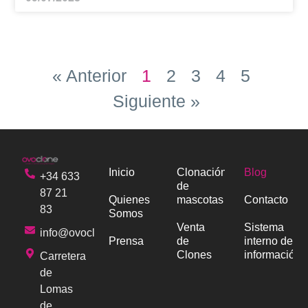
« Anterior
1
2
3
4
5
Siguiente »
Inicio
Clonación
Blog
+34 633
de
87 21
Quienes
mascotas
Contacto
83
Somos
Venta
Sistema
info@ovoclone.com
Prensa
de
interno de
Clones
información
Carretera
de
Lomas
de