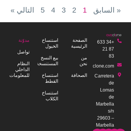
« السابق
1
2
3
4
5
التالي »
الصفحة
استنساخ
مدوّنة
+34 633
الرئيسية
الخيول
87 21
تواصل
83
من
بيع النسخ
نحن
المستنسخة
النظام
info@ovoclone.com
الداخلي
الصحافة
استنساخ
للمعلومات
Carretera
القطط
de
Lomas
استنساخ
de
الكلاب
Marbella
s/n
29603 –
Marbella