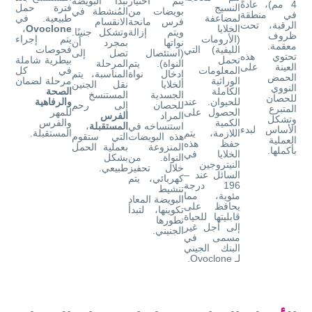
يتم اختيار
تبدأ البويضة
4 مم)، عادةً
النسيج
فترة حمل
بويضات من
المُنشطة في
في منطقة
لمضاعفة
طبيعية. في
فرس مانحة
الانقسام
الرقبة، تحت
الخلايا
Ovoclone
،
ويتم إزالة
وتشكل جنينًا.
ظروف
(الأرومات
يتم إجراء
نواتها
بمجرد أن
معقمة.
الليفية) التي
فحوصات
(استئصال
تصل إلى
تحتوي هذه
تحمل
بيطرية شاملة
النواة). يتم
المرحلة
العينة على
المعلومات
في كل
إدخال نواة
المناسبة، يتم
الحمض
الوراثية
مرحلة لضمان
الخلايا
نقل الجنين
النووي
الكاملة
الصحة
الجسدية
المستنسخ
للحصان
للحيوان. عند
والرفاهية
للحصان
إلى رحم
المتبرع
الحصول على
للمهر
المراد
الفرس
وتشكل
الكمية
والفرس
استنساخه في
المستقبلة
،
الأساس لبدء
اللازمة، يتم
المستقبلة.
هذه البويضات
التي ستقوم
العملية
حفظ هذه
المنزوعة
بعملية الحمل
بأكملها.
الخلايا في
النواة. من
بشكل
النيتروجين
خلال تحفيز
طبيعي.
السائل عند –
كهربائي، يتم
196 درجة
تنشيط
مئوية، مما
البويضة المعاد
يحافظ على
تكوينها، لتبدأ
قابليتها للحياة
تطورها
إلى أجل غير
الجنيني.
مسمى في
البنك الجيني
لـ Ovoclone.