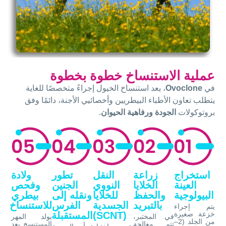
عملية الاستنساخ خطوة بخطوة
في
Ovoclone
، يعد استنساخ الخيول إجراءً متخصصًا للغاية
يتطلب تعاون الأطباء البيطريين وأخصائيي الأجنة، دائمًا وفق
بروتوكولات
الجودة ورفاهية الحيوان
.
استخراج
زراعة
النقل
تطور
ولادة
العينة
الخلايا
النووي
الجنين
وفحص
البيولوجية
والحفظ
للخلايا
ونقله إلى
بيطري
بالتبريد
الجسدية
الفرس
للاستنساخ
يتم إجراء
خزعة صغيرة
(SCNT)
المستقبلة
في المختبر،
يولد المهر
من الجلد (2–
تتم معالجة
المستنسخ بعد