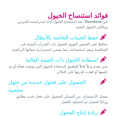
فوائد استنساخ الخيول
في
Ovoclone
، يعد استنساخ الخيول أداة استراتيجية للمربين
ومالكي الخيول النخبة:
حفظ الجينات الخاصة بالأبطال
نحافظ على الحمض النووي للخيول ذات القدرات المثبتة في
المنافسة ونعيد استنساخه، مما يضمن استمرارية صفاتها الرياضية.
استعادة الخيول ذات القيمة العالية
نحن نقدم بديلاً قابلاً للتطبيق لاستعادة الخيول التي توفيت فجأة أو تم
خصيها أو فقدت قدرتها على التكاثر.
الحصول على فحول جديدة من خيول
مخصية
بفضل الاستنساخ، من الممكن الحصول على فحل جديد مطابق
وراثيًا لحصان تم إخصاؤه بالفعل.
زيادة إنتاج الفحول