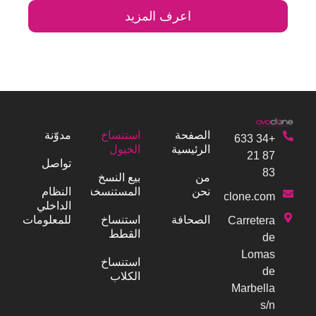
اعرف المزيد
الصفحة
استنساخ
مدوّنة
+34 633
الرئيسية
الخيول
87 21
تواصل
83
من
بيع النسخ
نحن
المستنسخة
النظام
info@ovoclone.com
الداخلي
الصحافة
استنساخ
للمعلومات
Carretera
القطط
de
Lomas
استنساخ
de
الكلاب
Marbella
s/n