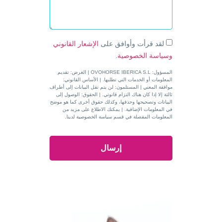
لقد قرأت وأوافق على
الإشعار القانوني
وسياسة الخصوصية
.
المسؤول: OVOHORSE IBERICA S.L | الغرض: تقديم
المعلومات أو الخدمات التي تطلبها. | الأساس القانوني:
موافقة المعني | المستلمون: لن يتم نقل البيانات إلى أطراف
ثالثة إلا إذا كان هناك التزام قانوني. | الحقوق: الوصول إلى
البيانات وتصحيحها وحذفها، وكذلك حقوق أخرى كما هو موضح
في المعلومات الإضافية. | يمكنك الاطلاع على مزيد من
المعلومات المفصلة في قسم سياسة الخصوصية لدينا.
إرسال