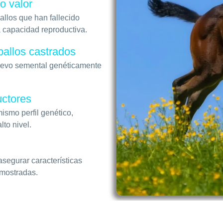
o valor
allos que han fallecido
a capacidad reproductiva.
allos castrados
nuevo semental genéticamente
uctores
ismo perfil genético,
lto nivel.
asegurar características
emostradas.