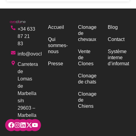
Accueil
Clonage
Blog
+34 633
de
87 21
Qui
chevaux
Contact
83
sommes-
nous
Vente
Système
info@ovoclone.com
de
interne
Presse
Clones
d’information
Carretera
de
Clonage
Lomas
de chats
de
Marbella
Clonage
de
s/n
Chiens
29603 –
Marbella