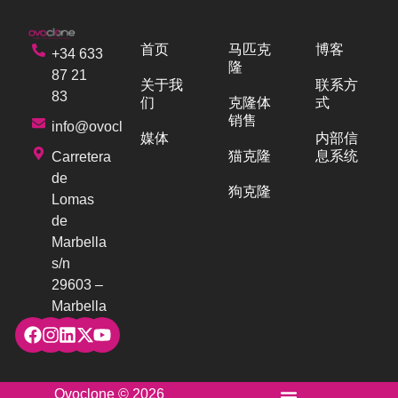
首页
马匹克
博客
+34 633
隆
87 21
关于我
联系方
83
们
克隆体
式
销售
info@ovoclone.com
媒体
内部信
猫克隆
息系统
Carretera
de
狗克隆
Lomas
de
Marbella
s/n
29603 –
Marbella
Ovoclone © 2026