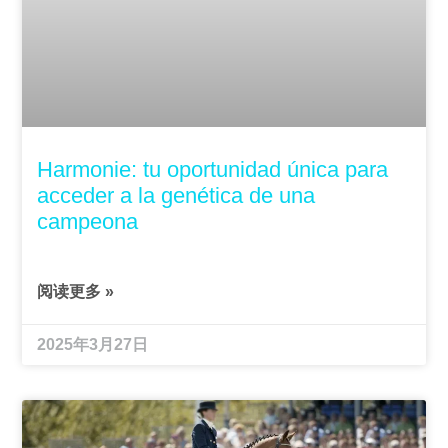
Harmonie: tu oportunidad única para
acceder a la genética de una
campeona
阅读更多 »
2025年3月27日