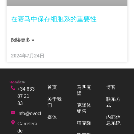
在赛马中保存细胞系的重要性
阅读更多 »
2024年7月24日
首页
马匹克
博客
+34 633
隆
87 21
关于我
联系方
83
们
克隆体
式
销售
info@ovoclone.com
媒体
内部信
猫克隆
息系统
Carretera
de