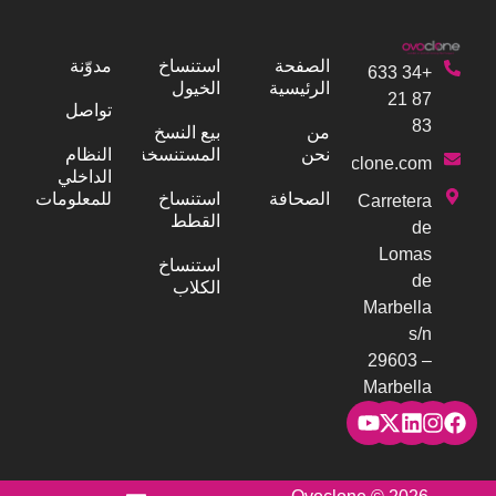
الصفحة
استنساخ
مدوّنة
+34 633
الرئيسية
الخيول
87 21
تواصل
83
من
بيع النسخ
نحن
المستنسخة
النظام
info@ovoclone.com
الداخلي
الصحافة
استنساخ
للمعلومات
Carretera
القطط
de
Lomas
استنساخ
de
الكلاب
Marbella
s/n
29603 –
Marbella