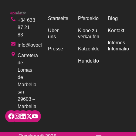
Startseite
Pferdeklonen
Blog
+34 633
87 21
Über
Klone zu
Kontakt
83
uns
verkaufen
Internes
info@ovoclone.com
Presse
Katzenklonen
Informations
Carretera
Hundeklonen
de
Lomas
de
Marbella
s/n
29603 –
Marbella