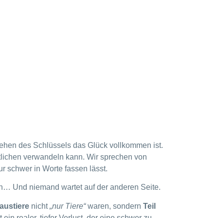
ehen des Schlüssels das Glück vollkommen ist.
östlichen verwandeln kann. Wir sprechen von
r schwer in Worte fassen lässt.
ich… Und niemand wartet auf der anderen Seite.
austiere
nicht
„nur Tiere“
waren, sondern
Teil
 ein realer, tiefer Verlust, der eine schwer zu