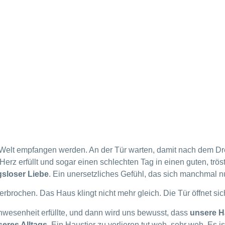
Welt empfangen werden. An der Tür warten, damit nach dem Dr
 Herz erfüllt und sogar einen schlechten Tag in einen guten, tr
sloser Liebe
. Ein unersetzliches Gefühl, das sich manchmal nu
erbrochen. Das Haus klingt nicht mehr gleich. Die Tür öffnet s
Anwesenheit erfüllte, und dann wird uns bewusst, dass
unsere H
seres Alltags
. Ein Haustier zu verlieren tut weh, sehr weh. Es ist