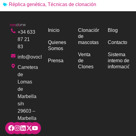
Réplica genética
,
Técnicas de clonación
Inicio
Clonación
Blog
+34 633
de
87 21
Quienes
mascotas
Contacto
83
Somos
Venta
Sistema
info@ovoclone.com
Prensa
de
interno de
Clones
información
Carretera
de
Lomas
de
Marbella
s/n
29603 –
Marbella