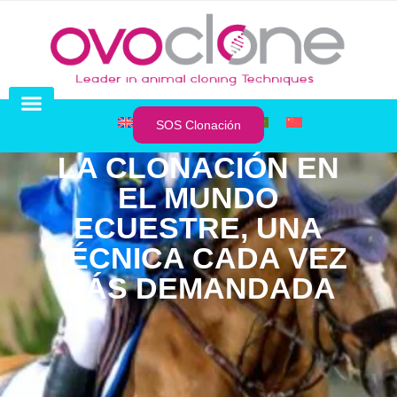
SOS Clonación
Preservación de líneas celulares
Venta de Clones
SOS Clonación
LA CLONACIÓN EN
EL MUNDO
ECUESTRE, UNA
TÉCNICA CADA VEZ
MÁS DEMANDADA