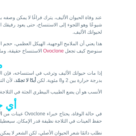
عند وفاة الحيوان الأليف، يترك فراغًا لا يمكن وصفه 
شيوعًا وهو اللجوء إلى الاستنساخ، حتى يعود رفيقك
لحيوانك الأليف.
هذا يعني أن الملامح الوجهية، الهيكل العظمي، حجم 
سنوضح كيف تجعل
Ovoclone
الاستنساخ حقيقة، وما
م
إذا مات حيوانك الأليف وترغب في استنساخه، فإن ا
بدرجة حرارة بين 2 و8 مئوية. لكن
أبدًا لا تجمّد
، لأن ال
الأنسب هو أن يضع الطبيب البيطري الجثة في الثلاجة والتواصل مع فريق 
أي ج
في حالة الوفاة، يحتاج خبراء Ovoclone عينات من
ا
حفظ العينات في الثلاجة نظيفة قدر الإمكان. سيعطيك
نطلب دائمًا شعر الحيوان الأصلي، لكن الشعر لا يمكن