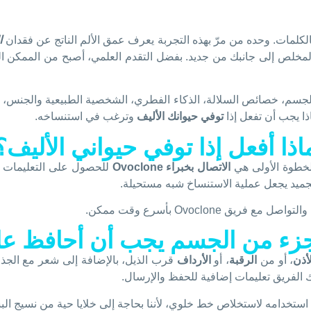
بالكلمات. وحده من مرّ بهذه التجربة يعرف عمق الألم الناتج عن فقدان
ا
 المخلص إلى جانبك من جديد. بفضل التقدم العلمي، أصبح من الممكن
الجسم، خصائص السلالة، الذكاء الفطري، الشخصية الطبيعية والجنس، جم
ذا يجب أن تفعل إذا
توفي حيوانك الأليف
وترغب في استنساخه.
اذا أفعل إذا توفي حيواني الأليف؟
لخطوة الأولى هي
الاتصال بخبراء Ovoclone
للحصول على التعليمات ال
تجميد يجعل عملية الاستنساخ شبه مستحيلة.
Ovoclone بأسرع وقت ممكن.
زء من الجسم يجب أن أحافظ عل
لأذن
، أو من
الرقبة
، أو
الأرداف
قرب الذيل، بالإضافة إلى شعر مع الجذ
 الفريق تعليمات إضافية للحفظ والإرسال.
 استخدامه لاستخلاص خط خلوي، لأننا بحاجة إلى خلايا حية من نسيج الب