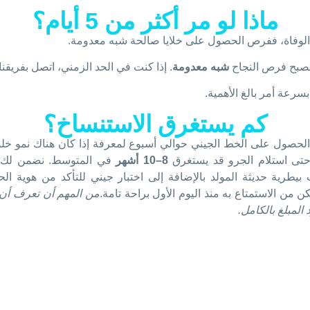
ماذا لو مر أكثر من 5 أيام؟
الوفاة، ففرص الحصول على خلايا صالحة شبه معدومة.
 تصبح فرص النجاح
شبه معدومة
. إذا كنت في الحد الزمني، اتصل بفريقنا 
بسرعة أمر بالغ الأهمية.
كم يستغرق الاستنساخ؟
عينة إلى مختبر Ovoclone، يستغرق الحصول على الخط الجيني حوالي أسبوع لمعرفة إذا كان
حتى استلام الجرو قد يستغرق
8–10 أشهر
في المتوسط. نضمن لك و
ولادة، يقوم فريق Ovoclone بفحوصات بيطرية حديثة المولد بالإضافة إلى اختبار جيني للت
 من الاستمتاع به منذ اليوم الأول براحة تامة.
من المهم أن تعرف أن Ovoclone توفر أحدث التقنيات
د المبلغ بالكامل.