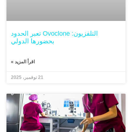
التلفزيون: Ovoclone تعبر الحدود
بحضورها الدولي
اقرأ المزيد »
21 نوفمبر، 2025