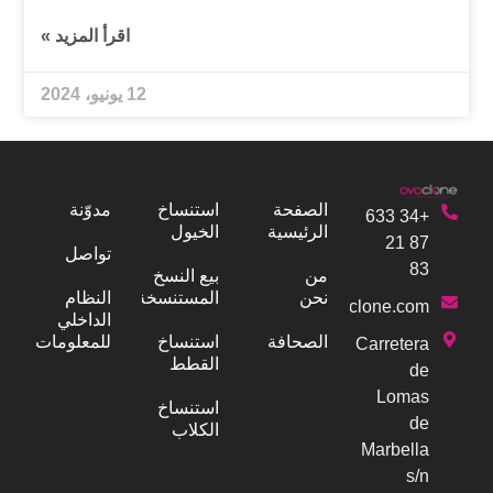
اقرأ المزيد »
12 يونيو، 2024
الصفحة
استنساخ
مدوّنة
+34 633
الرئيسية
الخيول
87 21
تواصل
83
من
بيع النسخ
نحن
المستنسخة
النظام
info@ovoclone.com
الداخلي
الصحافة
استنساخ
للمعلومات
Carretera
القطط
de
Lomas
استنساخ
de
الكلاب
Marbella
s/n