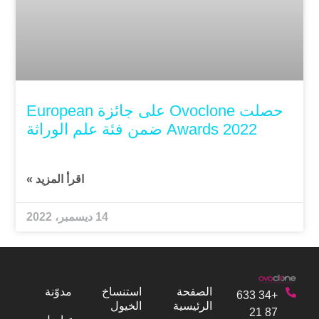
حصلت Ovoclone على جائزة European
Awards 2022 ضمن فئة علم الوراثة
اقرأ المزيد »
14 ديسمبر، 2022
الصفحة
استنساخ
مدوّنة
+34 633
الرئيسية
الخيول
87 21