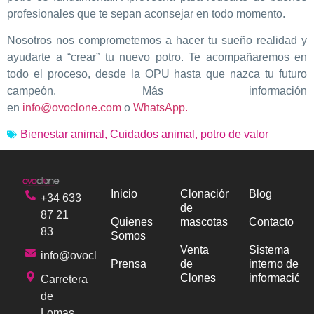
profesionales que te sepan aconsejar en todo momento.
Nosotros nos comprometemos a hacer tu sueño realidad y
ayudarte a “crear” tu nuevo potro. Te acompañaremos en
todo el proceso, desde la OPU hasta que nazca tu futuro
campeón. Más información
en
info@ovoclone.com
o
WhatsApp.
Bienestar animal
,
Cuidados animal
,
potro de valor
Inicio
Clonación
Blog
+34 633
de
87 21
Quienes
mascotas
Contacto
83
Somos
Venta
Sistema
info@ovoclone.com
Prensa
de
interno de
Clones
información
Carretera
de
Lomas