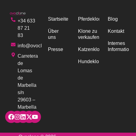
Startseite
Pferdeklonen
Blog
+34 633
87 21
Über
Klone zu
Kontakt
83
uns
verkaufen
Internes
info@ovoclone.com
Presse
Katzenklonen
Informations
Carretera
Hundeklonen
de
Lomas
de
Marbella
s/n
29603 –
Marbella