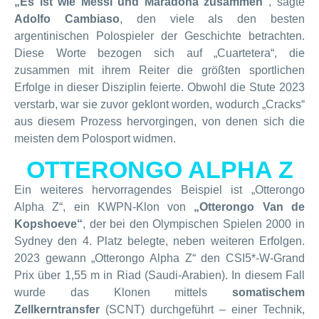
„Es ist wie Messi und Maradona zusammen“
, sagte
Adolfo Cambiaso
, den viele als den besten
argentinischen Polospieler der Geschichte betrachten.
Diese Worte bezogen sich auf „Cuartetera“, die
zusammen mit ihrem Reiter die größten sportlichen
Erfolge in dieser Disziplin feierte. Obwohl die Stute 2023
verstarb, war sie zuvor geklont worden, wodurch „Cracks“
aus diesem Prozess hervorgingen, von denen sich die
meisten dem Polosport widmen.
OTTERONGO ALPHA Z
Ein weiteres hervorragendes Beispiel ist „Otterongo
Alpha Z“, ein KWPN-Klon von
„Otterongo Van de
Kopshoeve“
, der bei den Olympischen Spielen 2000 in
Sydney den 4. Platz belegte, neben weiteren Erfolgen.
2023 gewann „Otterongo Alpha Z“ den CSI5*-W-Grand
Prix über 1,55 m in Riad (Saudi-Arabien). In diesem Fall
wurde das Klonen mittels
somatischem
Zellkerntransfer
(SCNT) durchgeführt – einer Technik,