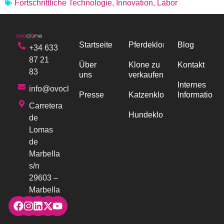
Fortschrittliche Technologie
,
Innovation
,
Labor
Startseite
Pferdeklonen
Blog
+34 633
87 21
Über
Klone zu
Kontakt
83
uns
verkaufen
Internes
info@ovoclone.com
Presse
Katzenklonen
Informations
Carretera
Hundeklonen
de
Lomas
de
Marbella
s/n
29603 –
Marbella