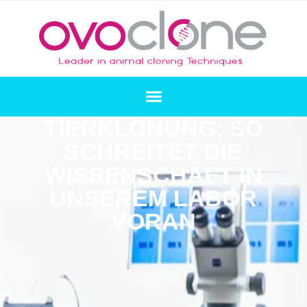
TIERKLONUNG: SO
SCHREITET DIE
WISSENSCHAFT IN
UNSEREM LABOR
VORAN