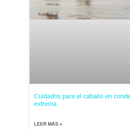
Cuidados para el caballo en condi
extrema
LEER MÁS »