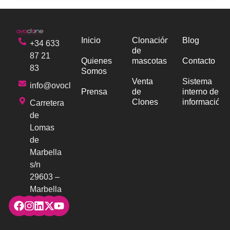
Inicio
Clonación
Blog
+34 633
de
87 21
Quienes
mascotas
Contacto
83
Somos
Venta
Sistema
info@ovoclone.com
Prensa
de
interno de
Clones
información
Carretera
de
Lomas
de
Marbella
s/n
29603 –
Marbella