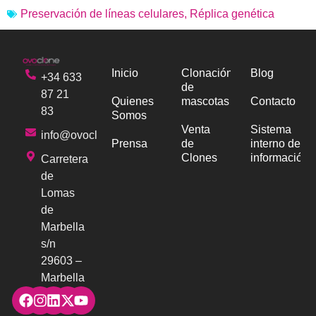
Preservación de líneas celulares
,
Réplica genética
Inicio
Clonación
Blog
+34 633
de
87 21
Quienes
mascotas
Contacto
83
Somos
Venta
Sistema
info@ovoclone.com
Prensa
de
interno de
Clones
información
Carretera
de
Lomas
de
Marbella
s/n
29603 –
Marbella