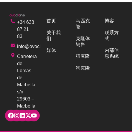
首页
马匹克
博客
+34 633
隆
87 21
关于我
联系方
83
们
克隆体
式
销售
info@ovoclone.com
媒体
内部信
猫克隆
息系统
Carretera
de
狗克隆
Lomas
de
Marbella
s/n
29603 –
Marbella