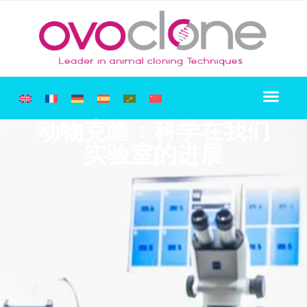
细胞系保存
关于我们
克隆体销售
联系方式
宠物克隆 SOS
动物克隆：科学在我们
实验室的进展