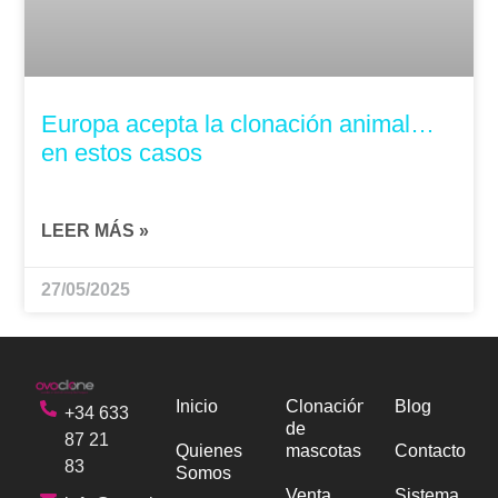
Europa acepta la clonación animal…
en estos casos
LEER MÁS »
27/05/2025
Inicio
Clonación
Blog
+34 633
de
87 21
Quienes
mascotas
Contacto
83
Somos
Venta
Sistema