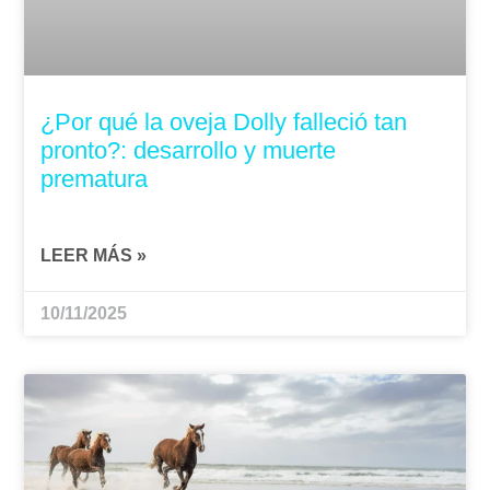
¿Por qué la oveja Dolly falleció tan
pronto?: desarrollo y muerte
prematura
LEER MÁS »
10/11/2025