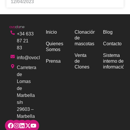
12/04/2023
Inicio
Clonación
Blog
+34 633
de
87 21
Quienes
mascotas
Contacto
83
Somos
Venta
Sistema
info@ovoclone.com
Prensa
de
interno de
Clones
información
Carretera
de
Lomas
de
Marbella
s/n
29603 –
Marbella