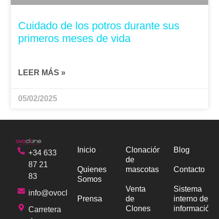
Cuidado de los potros durante sus
primeros meses de vida
LEER MÁS »
05/02/2025
Inicio
Clonación
Blog
+34 633
de
87 21
Quienes
mascotas
Contacto
83
Somos
Venta
Sistema
info@ovoclone.com
Prensa
de
interno de
Clones
información
Carretera